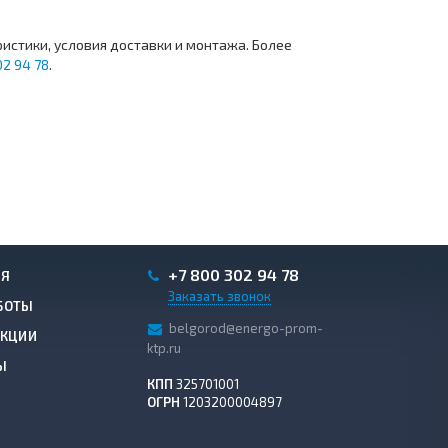
ристики, условия доставки и монтажа. Более
02 94 78
.
+7 800 302 94 78
ИЯ
Заказать звонок
БОТЫ
belgorod@energo-prom-
АКЦИИ
ktp.ru
Ы
КПП
325701001
ОГРН
1203200004897