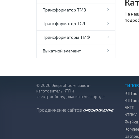
Кат
Трансформатор ТМЗ
На наш
подроб
Трансформатор ТСЛ
Трансформаторы ТМФ
Выкатной элемент
© 2026 ЭнергоПром: завод-
ТИПОВ
изготовитель КТП и
КТП по 
электрооборудования в Белгороде
КТП по
БКТП
Продвижение сайтов
КТПНУ
Ячейки
Компле
распре