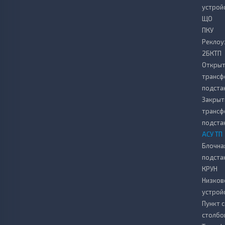
устрой
ЩО
ПКУ
Реклоу
2БКТП
Откры
транс
подста
Закрыт
транс
подста
АСУ ТП
Блочна
подста
КРУН
Низков
устрой
Пункт 
столбо