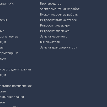
ства (КРУ)
Производство
электромонтажных работ
Пусконаладочные работы
зеры
Ретрофит выключателей
Ретрофит ячеек кру
тые
Ретрофит ячеек ксо
форматорные
Замена масляного
нции
выключателя
ые
Замена трансформатора
форматорные
нции
я распределительная
нция
ольтное комплектное
ство
секционирования
вой