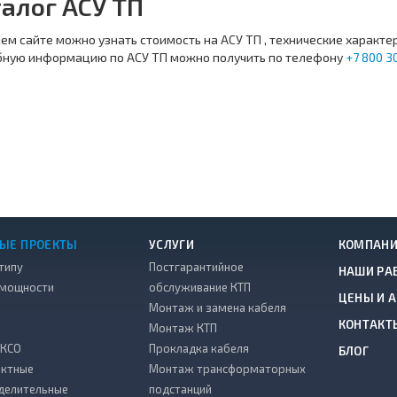
алог АСУ ТП
ем сайте можно узнать стоимость на АСУ ТП , технические характе
ную информацию по АСУ ТП можно получить по телефону
+7 800 3
ЫЕ ПРОЕКТЫ
УСЛУГИ
КОМПАН
типу
Постгарантийное
НАШИ РА
 мощности
обслуживание КТП
ЦЕНЫ И 
Монтаж и замена кабеля
КОНТАКТ
Монтаж КТП
 КСО
Прокладка кабеля
БЛОГ
ктные
Монтаж трансформаторных
делительные
подстанций