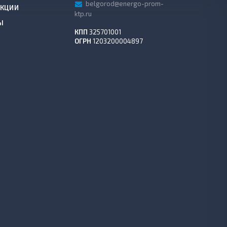
belgorod@energo-prom-
АКЦИИ
ktp.ru
Ы
КПП
325701001
ОГРН
1203200004897