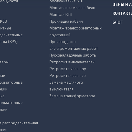
 мощности
обслуживание КТП
ЦЕНЫ И 
Монтаж и замена кабеля
КОНТАКТ
Монтаж КТП
 КСО
Прокладка кабеля
БЛОГ
ктные
Монтаж трансформаторных
делительные
подстанций
ства (КРУ)
Производство
электромонтажных работ
Пусконаладочные работы
зеры
Ретрофит выключателей
Ретрофит ячеек кру
тые
Ретрофит ячеек ксо
форматорные
Замена масляного
нции
выключателя
ые
Замена трансформатора
форматорные
нции
я распределительная
нция