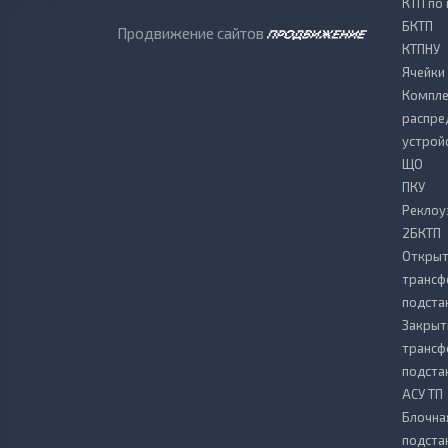
КТП по
БКТП
Продвижение сайтов
КТПНУ
Ячейки
Компле
распре
устрой
ЩО
ПКУ
Реклоу
2БКТП
Откры
транс
подста
Закрыт
транс
подста
АСУ ТП
Блочна
подста