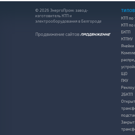
© 2026 ЭнергоПром: завод-
ТИПОВ
изготовитель КТП и
КТП по 
электрооборудования в Белгороде
КТП по
БКТП
Продвижение сайтов
КТПНУ
Ячейки
Компле
распре
устрой
ЩО
ПКУ
Реклоу
2БКТП
Откры
транс
подста
Закрыт
транс